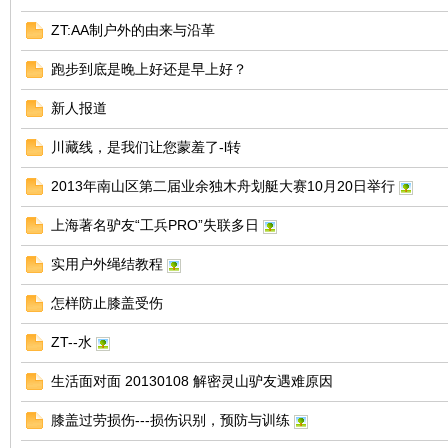
ZT:AA制户外的由来与沿革
跑步到底是晚上好还是早上好？
新人报道
川藏线，是我们让您蒙羞了-l转
2013年南山区第二届业余独木舟划艇大赛10月20日举行
网
上海著名驴友“工兵PRO”失联多日
实用户外绳结教程
怎样防止膝盖受伤
ZT--水
生活面对面 20130108 解密灵山驴友遇难原因
膝盖过劳损伤---损伤识别，预防与训练