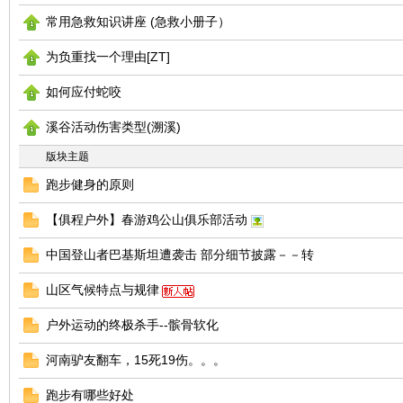
常用急救知识讲座 (急救小册子）
友
为负重找一个理由[ZT]
如何应付蛇咬
溪谷活动伤害类型(溯溪)
版块主题
跑步健身的原则
户
【俱程户外】春游鸡公山俱乐部活动
中国登山者巴基斯坦遭袭击 部分细节披露－－转
山区气候特点与规律
户外运动的终极杀手--髌骨软化
河南驴友翻车，15死19伤。。。
跑步有哪些好处
外