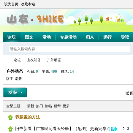
设为首页
收藏本站
论坛
图文
活动
专题活动
归来
远行
导读
论坛
山友站务
户外动态
户外动态
今日:
0
|
主题:
496
|
排名:
14
版主:
老鲁
山
»
›
›
返 
全部主题
最新
热门
热帖
精华
更多
养膝盖的方法
旧书新看【广东民间看天经验】（配图）更新完毕
...
2
3