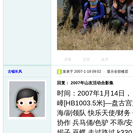
回复
支持
反对
古钺长风
发表于 2007-1-18 09:02
|
显示全部楼层
回复： 2007年山友活动合影集
时间：2007年1月14日
嶂[HB1003.5米]—盘古
海/副领队 快乐天使/财务
协作 兵马俑/色驴 不乖/
妮子 巫蝶 走过路过 k33