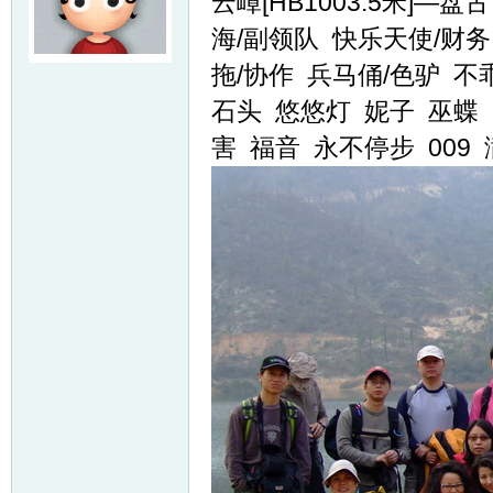
云嶂[HB1003.5米]—盘
海/副领队 快乐天使/财务
拖/协作 兵马俑/色驴 不
石头 悠悠灯 妮子 巫蝶 
害 福音 永不停步 009