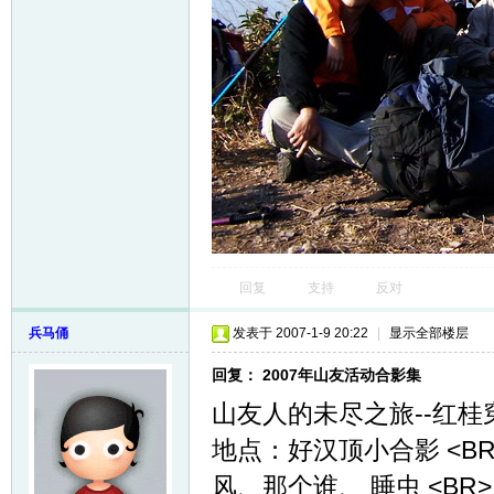
回复
支持
反对
兵马俑
发表于 2007-1-9 20:22
|
显示全部楼层
回复： 2007年山友活动合影集
山友人的未尽之旅--红桂穿越
地点：好汉顶小合影 <B
风、那个谁、 睡虫 <BR