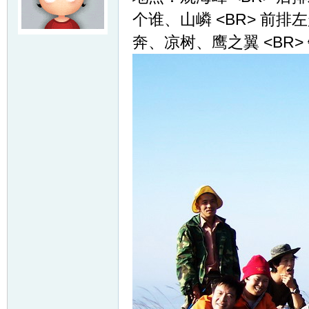
个谁、山嶙 <BR> 前排
奔、凉树、鹰之翼 <BR