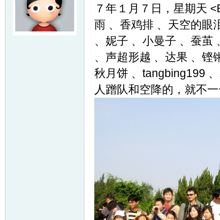
７年１月７日，星期天 <
雨 、香鸡排 、天空的眼泪
、妮子 、小曼子 、蚕茧
、声超形越 、达果 、铿
秋月饼 、tangbing19
人蹭队和空降的，就不一