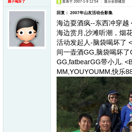
脑子喝坏了
发表于 2007-1-9 12:54
|
显示全部楼层
回复： 2007年山友活动合影集
海边耍酒疯--东西冲穿越 <B
海边赏月,沙滩听潮，烟花助
活动发起人-脑袋喝坏了 <B
间一壶酒GG,脑袋喝坏了G
GG,fatbearGG带小儿
MM,YOUYOUMM,快乐