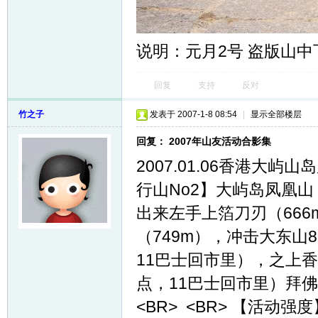
说明：元月2号 盗版山中
回复
支持
反对
竹之子
发表于 2007-1-8 08:54
|
显示全部楼层
回复： 2007年山友活动合影集
2007.01.06香港大屿
行山No2】大屿岛凤凰山 
出来左手上箔刀刃（666
（749m），冲击大东山
11巴士回市里），之上香
点，11巴士回市里）拜
<BR> <BR> 【活动强