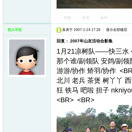
回复
支持
反对
狂人不狂
发表于 2007-1-24 17:26
|
显示全部楼层
回复： 2007年山友活动合影集
1月21凉树队——快三水 
那个谁/副领队 安鸽/副领队
游游/协作 矫羽/协作 <BR
北川 老兵 茶煲 树丫丫 
狂 铁马 吧啦 担子 nkni
<BR> <BR>