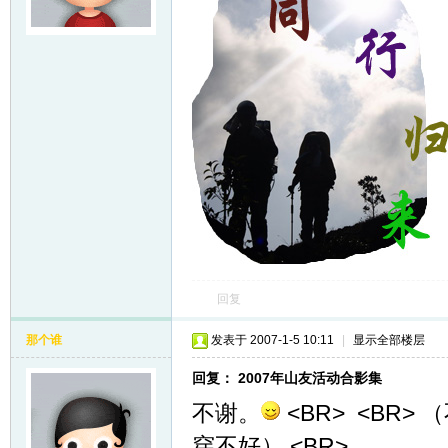
友
户
回复
那个谁
发表于 2007-1-5 10:11
|
显示全部楼层
回复： 2007年山友活动合影集
不谢。
<BR> <BR
外
穿不好） <BR>