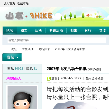
设为首页
收藏本站
论坛
图文
活动
专题活动
归来
远行
导读
论坛
主版活动
同行归来
2007年山友活动合影集
2007年山友活动合影集
查看:
36922
|
回复:
81
[复制链接]
山
»
›
›
›
风雨断肠人
发表于 2007-1-5 08:29
|
显示全部楼层
请把每次活动的合影发到
请尽量只上一张合照，谢谢！8