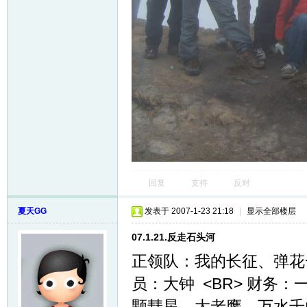
回复
支持
反对
夏天GG
发表于 2007-1-23 21:18
|
显示全部楼层
07.1.21.反走石头河
正领队：我的长征、弹花一
员：大钟 <BR> 财务：
颗彗星，大老鹰，万水千