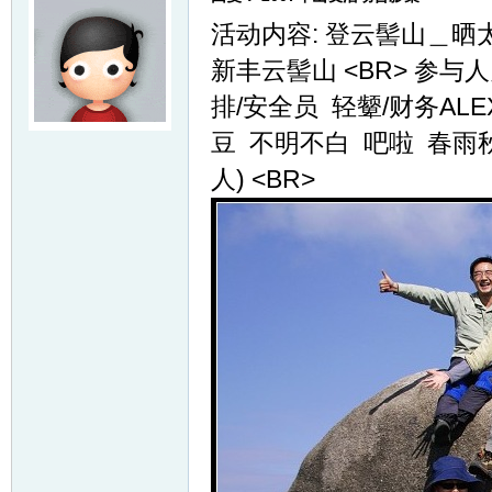
活动内容: 登云髻山＿晒太阳 
新丰云髻山 <BR> 参与人
排/安全员 轻颦/财务ALE
豆 不明不白 吧啦 春雨秋实
人) <BR>