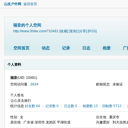
山友户外网
返回首页
福音的个人空间
http://www.3hike.com/?10481
[收藏]
[复制]
[分享]
[RSS]
空间首页
动态
记录
日志
相册
广
个人资料
福音
(UID: 10481)
空间访问量
2624
邮箱状态
未验证
个人签名
让心灵去旅行
统计信息
好友数 64
|
记录数 0
|
日志数 0
|
相册数 13
|
回帖数 5712
|
性别
女
出生地
重庆市
居住地
广东省 深圳市 龙岗区 平湖街道
兴趣爱好
到大自然